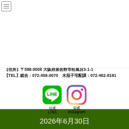
コ
ナ
ン
ビ
テ
ゲ
ン
ー
ツ
シ
へ
ョ
【店舗名】こーたり～な
ス
ン
【特徴】地元農家さんが出荷するＪＡ大阪泉州運営の農産物直売
キ
に
所
ッ
移
【営業時間】9：30～17：00※
プ
動
※水茄子宅配課の受付は10:00～16:00
【定休日】木曜日・年末年始
【住所】〒598-0008 大阪府泉佐野市松風台3-1-1
【TEL】総合：072-458-0070 水茄子宅配課：072-462-8181
2026年6月30日