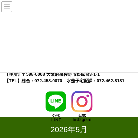
コ
ナ
ン
ビ
テ
ゲ
ン
ー
ツ
シ
へ
ョ
【店舗名】こーたり～な
ス
ン
【特徴】地元農家さんが出荷するＪＡ大阪泉州運営の農産物直売
キ
に
所
ッ
移
【営業時間】9：30～17：00※
プ
動
※水茄子宅配課の受付は10:00～16:00
【定休日】木曜日・年末年始
【住所】〒598-0008 大阪府泉佐野市松風台3-1-1
【TEL】総合：072-458-0070 水茄子宅配課：072-462-8181
2026年5月