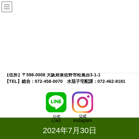
コ
ナ
ン
ビ
テ
ゲ
ン
ー
ツ
シ
へ
ョ
【店舗名】こーたり～な
ス
ン
【特徴】地元農家さんが出荷するＪＡ大阪泉州運営の農産物直売
キ
に
所
ッ
移
【営業時間】9：30～17：00※
プ
動
※水茄子宅配課の受付は10:00～16:00
【定休日】木曜日・年末年始
【住所】〒598-0008 大阪府泉佐野市松風台3-1-1
【TEL】総合：072-458-0070 水茄子宅配課：072-462-8181
2024年7月30日