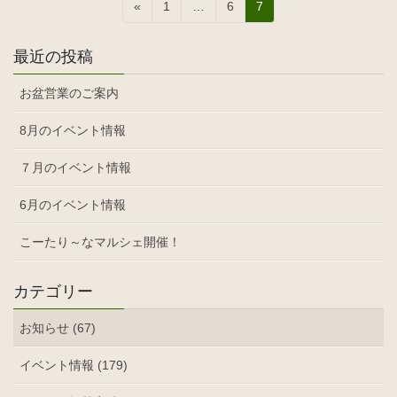
投
固
固
固
«
1
…
6
7
稿
定
定
定
ペ
ペ
ペ
ナ
最近の投稿
ー
ー
ー
ビ
ジ
ジ
ジ
お盆営業のご案内
ゲ
ー
8月のイベント情報
シ
７月のイベント情報
ョ
ン
6月のイベント情報
こーたり～なマルシェ開催！
カテゴリー
お知らせ (67)
イベント情報 (179)