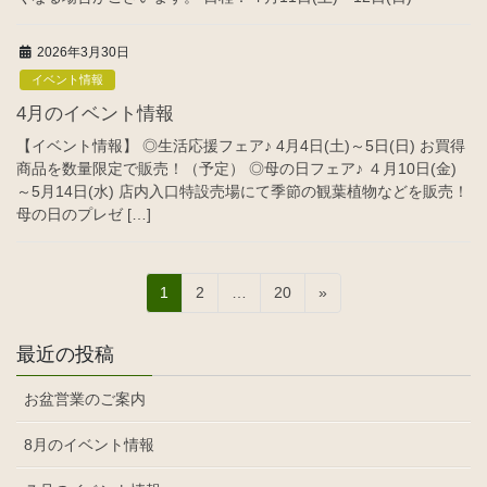
2026年3月30日
イベント情報
4月のイベント情報
【イベント情報】 ◎生活応援フェア♪ 4月4日(土)～5日(日) お買得
商品を数量限定で販売！（予定） ◎母の日フェア♪ ４月10日(金)
～5月14日(水) 店内入口特設売場にて季節の観葉植物などを販売！
母の日のプレゼ […]
投
固
固
固
1
2
…
20
»
稿
定
定
定
ペ
ペ
ペ
ナ
最近の投稿
ー
ー
ー
ビ
ジ
ジ
ジ
お盆営業のご案内
ゲ
ー
8月のイベント情報
シ