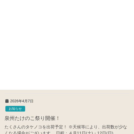
第2回泉州たけのこ祭り開催！
大好評につき、「第2回泉州たけのこ祭り」を開催致します！ たく
さんのタケノコを出荷予定！ ※天候等により、出荷数が少なくな
る場合がございます。 日程：４月18日(土)・19日(日)
2026年4月7日
お知らせ
こーたり～な「22周年感謝祭」！
おかげさまでこーたり～なは令和8年４月12日(日)で、グランドオ
ープンから22周年を迎えます。 これからも生産者とともに新鮮で
安心・安全の農産物を提供していきます。 日頃のご愛顧に感謝い
たしまして、4月11日(土)・12 […]
2026年4月7日
お知らせ
泉州たけのこ祭り開催！
たくさんのタケノコを出荷予定！ ※天候等により、出荷数が少な
くなる場合がございます。 日程：４月11日(土)・12日(日)