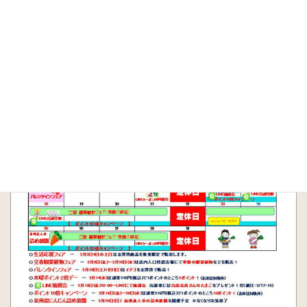
【定休日のご案内】
毎週木曜日
：2月1日(木)・8日(木)・15日(木)・22日(木)・29日
(木)
臨時休業日
：2月7日(水) 店内美装メンテナンスのため