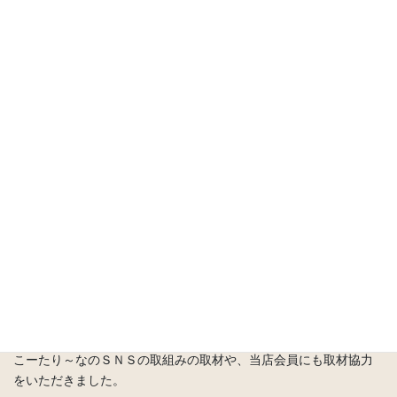
HOME
お知らせ
テレビ朝日放送「日本のチカラ」にて放送予定。
2023年9月27日
/ 最終更新日時 :
2023年9月27日
こーたり～な大阪
泉州農産物直売所
お知らせ
テレビ朝日放送「日本のチカラ」
にて放送予定。
こーたり～ながテレビ朝日放送で紹介されますので、下記の通り
ご案内いたします。
番組名：テレビ朝日放送「日本のチカラ」
放送日：令和5年9月30日(土) 午前5：20～5：50
こーたり～なのＳＮＳの取組みの取材や、当店会員にも取材協力
をいただきました。