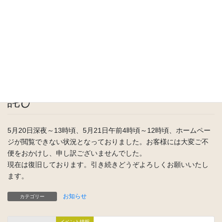
HOME
お知らせ
ホームページ不具合についてのお詫び
2020年5月21日
/ 最終更新日時 :
2020年5月21日
こーたり～な大阪
泉州農産物直売所
お知らせ
ホームページ不具合についてのお
詫び
5月20日深夜～13時頃、5月21日午前4時頃～12時頃、ホームペー
ジが閲覧できない状況となっておりました。お客様には大変ご不
便をおかけし、申し訳ございませんでした。
現在は復旧しております。引き続きどうぞよろしくお願いいたし
ます。
お知らせ
カテゴリー
イベント情報